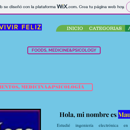
b se diseñó con la plataforma
.com
. Crea tu página web hoy.
VIVIR FELIZ
INICIO
CATEGORIAS
FOODS, MEDICINE&PSICOLOGY
MENTOS, MEDICINA&PSICOLOGÍA
Hola, mi nombre es
Mau
Estudié ingeniería electrónica