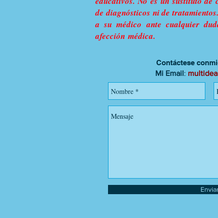
educativos. No es un sustituto de 
de diagnósticos ni de tratamientos
a su médico ante cualquier du
afección médica.
Contáctese conmig
Mi Email
:
multide
Envia