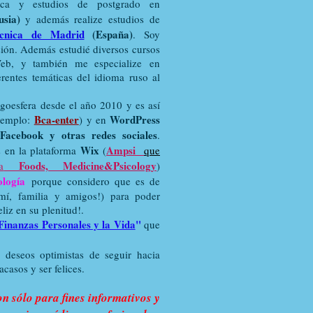
trica y estudios de postgrado en
sia)
y además realize estudios de
técnica de Madrid
(España)
. Soy
esión. Además estudié diversos cursos
eb, y también me especialize en
erentes temáticas del idioma ruso al
ogoesfera desde el año 2010 y es así
Bca-enter
WordPress
jemplo:
) y en
Facebook y otras redes sociales
.
Wix
Ampsi
s en la plataforma
(
que
Foods, Medicine&Psicology
a
)
logía
porque considero que es de
 mí, familia y amigos!) para poder
eliz en su plenitud!.
Finanzas Personales y la Vida
"
que
, deseos optimistas de seguir hacia
acasos y ser felices.
n sólo para fines informativos y