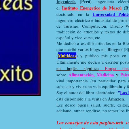
Ingeniería
(Perú)
, ingeniería eléc
Instituto Energético de Moscú
(Ru
el
Universidad Poli
doctorado en la
ingeniero eléctrico e industrial de prof
de Turismo, Computación, Diseño W
traducción de artículos y textos de dif
español y vice versa, etc.
Me dedico a escribir artículos en la Bl
Blogger
que escribí varios blogs en
(E
Multideas
(
) y publico mis posts en
Últimamente me dedico a escribir post
Fmpsi
en inglés significa
ose
Alimentación, Medicina
Psico
sobre
y
vital importancia (en particular para
subsistir y vivir una vida equilibrada y f
"
Las 
Soy el autor del libro electrónico:
Amazon
está disponible a la venta en
.
Les deseo buena salud, suerte, exitos
adelante, nunca rendirse, no temer los fr
Los consejos de esta pagina-web so