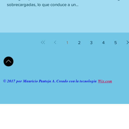
sobrecargadas, lo que conduce a un...
1
2
3
4
5
©
2017 por
Mauricio Pantoja A
. Creado con la tecnología
Wix.com